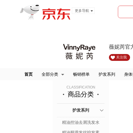
更多导航
服装城
食品
金融
薇妮芮官
关注我
首页
全部分类
畅销榜单
护发系列
身体
CLASSIFICATION
商品分类
护发系列
精油控油去屑洗发水
精油顺滑发丝护发素