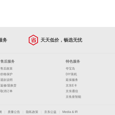
服务
天天低价，畅选无忧
售后服务
特色服务
售后政策
夺宝岛
价格保护
DIY装机
退款说明
延保服务
返修/退换货
京东E卡
取消订单
京东通信
京鱼座智能
测
|
质量公告
|
隐私政策
|
京东公益
|
Media & IR