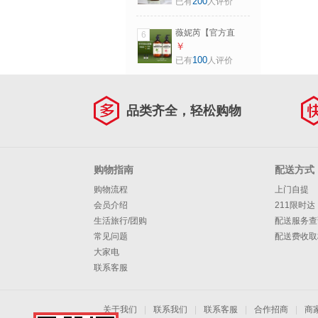
200
已有
人评价
500ml 澳洲薰衣草
(舒缓)沐浴露
薇妮芮【官方直
6
500ml（送茶树香
营】澳洲精油控油
￥
小样1支） 500ml
去屑洗发水莹润顺
100
已有
人评价
滑护发素洗护套装
茶树洗发水+玫瑰护
发素500ml（送茶
品类齐全，轻松购物
树小样2支）
500ml+500ml
购物指南
配送方式
购物流程
上门自提
会员介绍
211限时达
生活旅行/团购
配送服务查
常见问题
配送费收取
大家电
联系客服
关于我们
|
联系我们
|
联系客服
|
合作招商
|
商